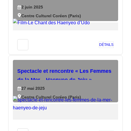
2
juin
2025
Centre Culturel Coréen (Paris)
DÉTAILS
Spectacle et rencontre « Les Femmes
de la Mer – Haenyeo de Jeju »
27
mai
2025
Centre Culturel Coréen (Paris)