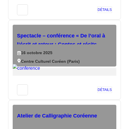
DÉTAILS
Spectacle – conférence « De l’oral à
l’écrit et retour : Contes et récits
coréens »
16
octobre
2025
Centre Culturel Coréen (Paris)
DÉTAILS
Atelier de Calligraphie Coréenne