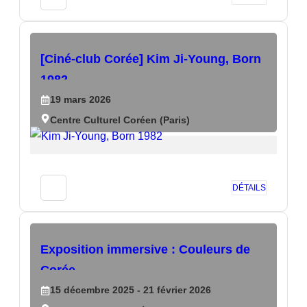
[Ciné-club Corée] Kim Ji-Young, Born
1982
19
mars
2026
Centre Culturel Coréen (Paris)
DÉTAILS
Exposition immersive : Couleurs de
Corée
15
décembre
2025
- 21
février
2026