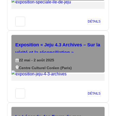
DÉTAILS
Exposition « Jeju 4.3 Archives – Sur la
vérité et la réconciliation »
22
mai
- 2
août
2025
Centre Culturel Coréen (Paris)
DÉTAILS