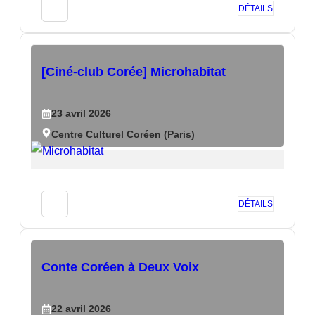
DÉTAILS
[Ciné-club Corée] Microhabitat
23
avril
2026
Centre Culturel Coréen (Paris)
DÉTAILS
Conte Coréen à Deux Voix
22
avril
2026