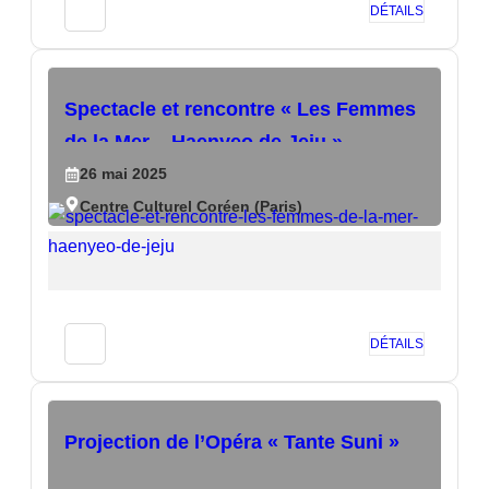
DÉTAILS
Spectacle et rencontre « Les Femmes
de la Mer – Haenyeo de Jeju »
26
mai
2025
Centre Culturel Coréen (Paris)
DÉTAILS
Projection de l’Opéra « Tante Suni »