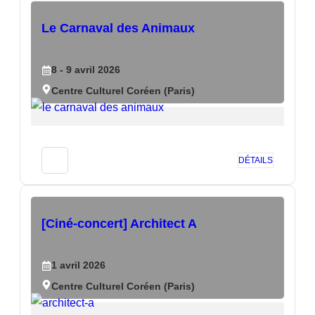
Le Carnaval des Animaux
8
- 9
avril
2026
Centre Culturel Coréen (Paris)
DÉTAILS
[Ciné-concert] Architect A
1
avril
2026
Centre Culturel Coréen (Paris)