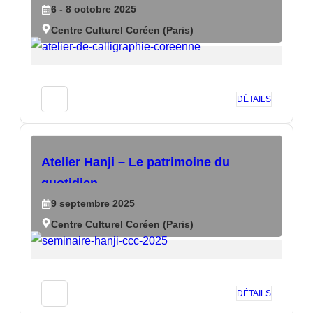
6
- 8
octobre
2025
Centre Culturel Coréen (Paris)
DÉTAILS
Atelier Hanji – Le patrimoine du
quotidien
9
septembre
2025
Centre Culturel Coréen (Paris)
DÉTAILS