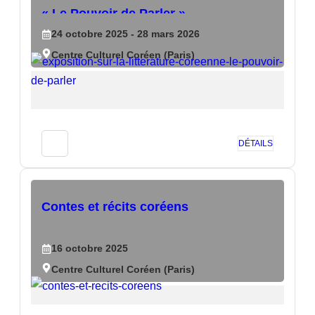
« Le Pouvoir de Parler »
24
octobre
2025
- 28
mars
2026
Centre Culturel Coréen (Paris)
DÉTAILS
Contes et récits coréens
16
octobre
2025
Centre Culturel Coréen (Paris)