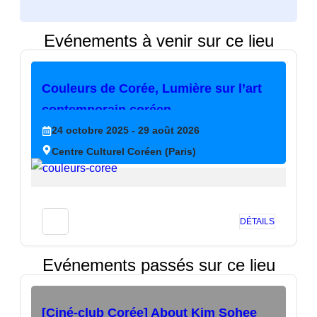
Evénements à venir sur ce lieu
Couleurs de Corée, Lumière sur l’art
contemporain coréen
24
octobre
2025
- 29
août
2026
Centre Culturel Coréen (Paris)
DÉTAILS
Evénements passés sur ce lieu
[Ciné-club Corée] About Kim Sohee