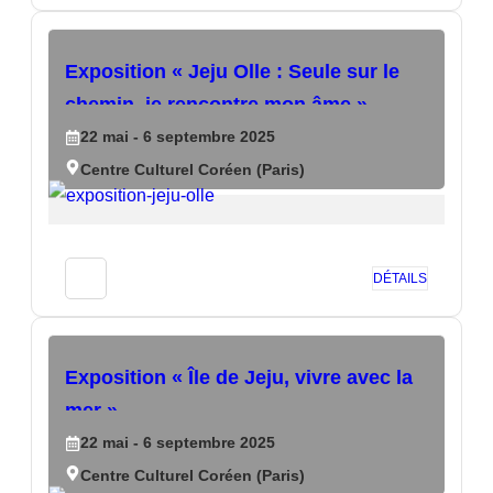
Exposition « Jeju Olle : Seule sur le
chemin, je rencontre mon âme »
22
mai
- 6
septembre
2025
Centre Culturel Coréen (Paris)
DÉTAILS
Exposition « Île de Jeju, vivre avec la
mer »
22
mai
- 6
septembre
2025
Centre Culturel Coréen (Paris)