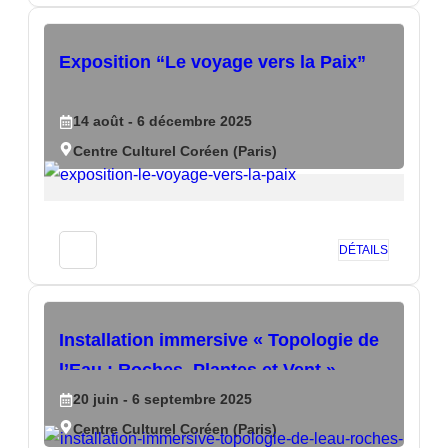
Exposition “Le voyage vers la Paix”
14
août
- 6
décembre
2025
Centre Culturel Coréen (Paris)
DÉTAILS
Installation immersive « Topologie de
l’Eau : Roches, Plantes et Vent »
20
juin
- 6
septembre
2025
Centre Culturel Coréen (Paris)