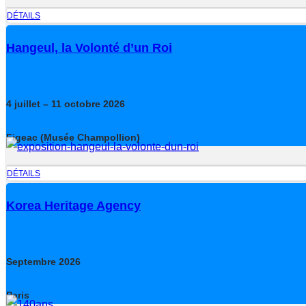
DÉTAILS
Hangeul, la Volonté d’un Roi
4
juillet
– 11
octobre
2026
Figeac (Musée Champollion)
DÉTAILS
Korea Heritage Agency
Septembre
2026
Paris