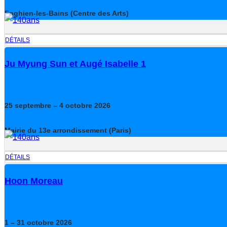
Enghien-les-Bains (Centre des Arts)
DÉTAILS
Ju Myung Sun et Augé Isabelle 1
25
septembre
– 4
octobre
2026
Mairie du 13e arrondissement (Paris)
DÉTAILS
Hoon Moreau
1
– 31
octobre
2026