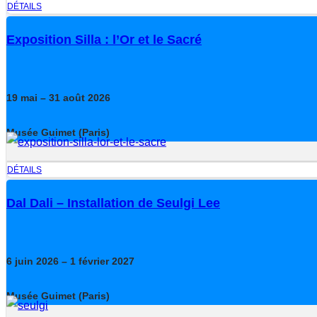
DÉTAILS
Exposition Silla : l’Or et le Sacré
19
mai
– 31
août
2026
Musée Guimet (Paris)
DÉTAILS
Dal Dali – Installation de Seulgi Lee
6
juin
2026
– 1
février
2027
Musée Guimet (Paris)