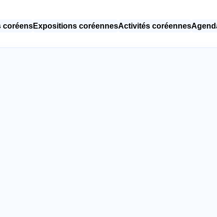
 coréens
Expositions coréennes
Activités coréennes
Agenda