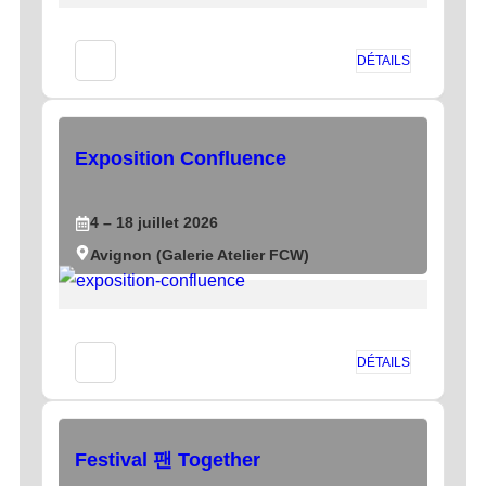
DÉTAILS
Exposition Confluence
4
– 18
juillet
2026
Avignon (Galerie Atelier FCW)
DÉTAILS
Festival 팬 Together