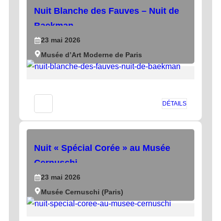
Nuit Blanche des Fauves – Nuit de
Baekman
23
mai
2026
Musée d’Art Moderne de Paris
DÉTAILS
Nuit « Spécial Corée » au Musée
Cernuschi
23
mai
2026
Musée Cernuschi (Paris)