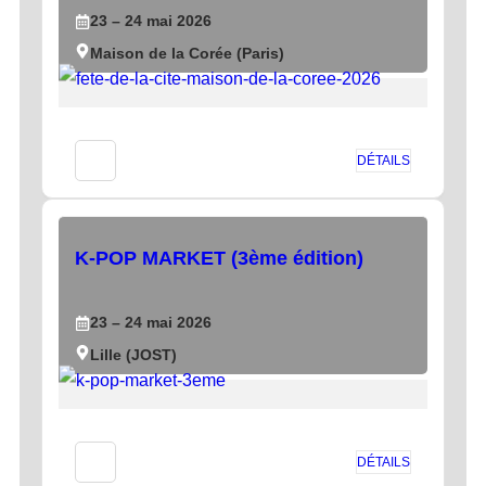
23
– 24
mai
2026
Maison de la Corée (Paris)
DÉTAILS
K-POP MARKET (3ème édition)
23
– 24
mai
2026
Lille (JOST)
DÉTAILS