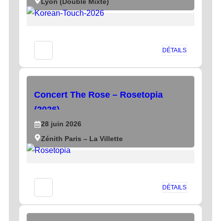
Lyon (Double Mixte)
DÉTAILS
Concert The Rose – Rosetopia
(2026)
28
juin
2026
Zénith Paris – La Villette
DÉTAILS