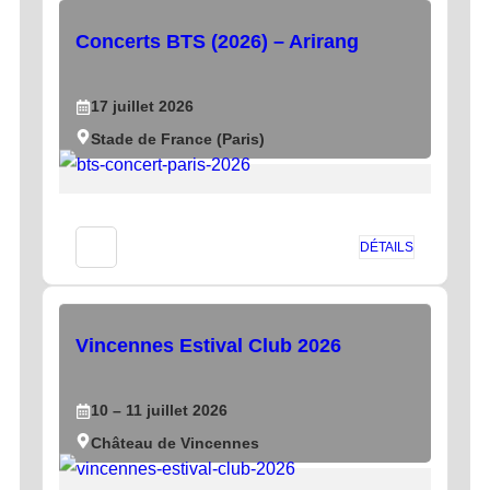
Concerts BTS (2026) – Arirang
17
juillet
2026
Stade de France (Paris)
DÉTAILS
Vincennes Estival Club 2026
10
– 11
juillet
2026
Château de Vincennes