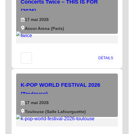
Concerts Twice – THIS IS FOR
(2026)
17
mai
2026
Accor Arena (Paris)
DÉTAILS
K-POP WORLD FESTIVAL 2026
(Toulouse)
17
mai
2026
Toulouse (Salle Lafourguette)