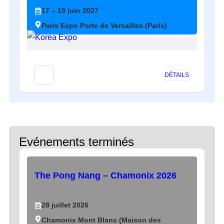
17
– 19
juin
2027
Paris Expo Porte de Versailles (Paris)
DÉTAILS
Evénements terminés
The Pong Nang – Chamonix 2026
28
juillet
2026
Chamonix Mont Blanc (Maison des