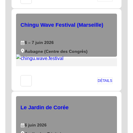
Chingu Wave Festival (Marseille)
6
– 7
juin
2026
Aubagne (Centre des Congrès)
DÉTAILS
Le Jardin de Corée
6
juin
2026