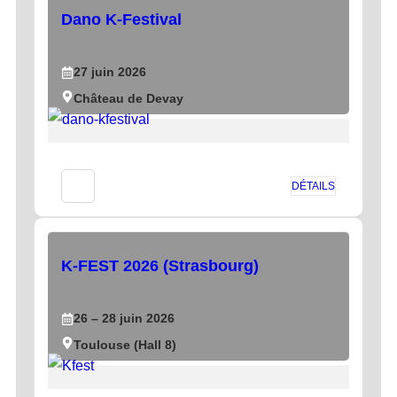
Dano K-Festival
27
juin
2026
Château de Devay
DÉTAILS
K-FEST 2026 (Strasbourg)
26
– 28
juin
2026
Toulouse (Hall 8)