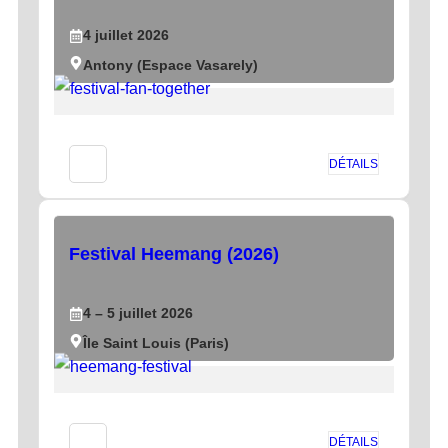
4
juillet
2026
Antony (Espace Vasarely)
DÉTAILS
Festival Heemang (2026)
4
– 5
juillet
2026
Île Saint Louis (Paris)
DÉTAILS