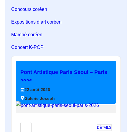
Concours coréen
Expositions d’art coréen
Marché coréen
Concert K-POP
Pont Artistique Paris Séoul – Paris
2026
22
août
2026
Galerie Joseph
DÉTAILS