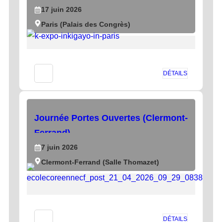
17
juin
2026
Paris (Palais des Congrès)
DÉTAILS
Journée Portes Ouvertes (Clermont-
Ferrand)
7
juin
2026
Clermont-Ferrand (Salle Thomazet)
DÉTAILS