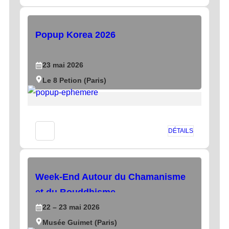
Popup Korea 2026
23
mai
2026
Le 8 Petion (Paris)
DÉTAILS
Week-End Autour du Chamanisme
et du Bouddhisme
22
– 23
mai
2026
Musée Guimet (Paris)