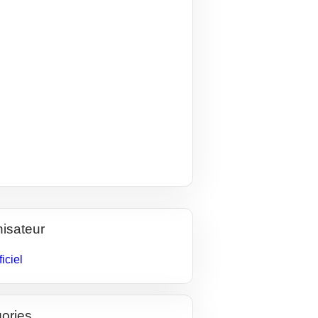
isateur
ficiel
ories