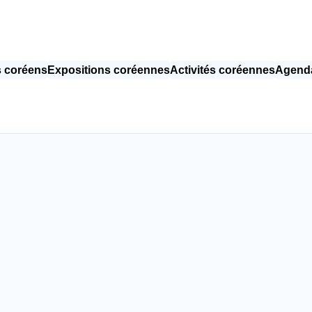
 coréens
Expositions coréennes
Activités coréennes
Agenda