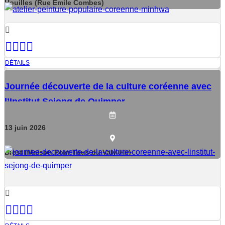
Houilles (Rue Emile Combes)
DÉTAILS
Journée découverte de la culture coréenne avec
l’Institut Sejong de Quimper
13
juin
2026
Brest (Maison Pour Tous du Valy-Hir)