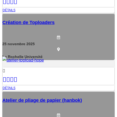
DÉTAILS
Création de Toploaders
25
novembre
2025
La Rochelle Université
DÉTAILS
Atelier de pliage de papier (hanbok)