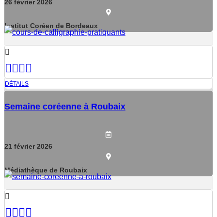
26
février
2026
Institut Coréen de Bordeaux
DÉTAILS
Semaine coréenne à Roubaix
21
février
2026
Médiathèque de Roubaix