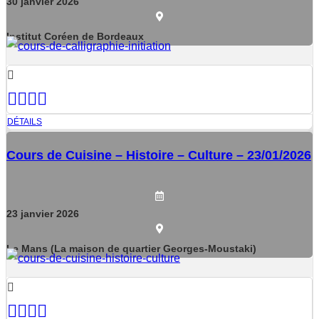
30
janvier
2026
Institut Coréen de Bordeaux
DÉTAILS
Cours de Cuisine – Histoire – Culture – 23/01/2026
23
janvier
2026
Le Mans (La maison de quartier Georges-Moustaki)