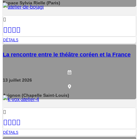
Espace Sylvia Rielle (Paris)
DÉTAILS
La rencontre entre le théâtre coréen et la France
13
juillet
2026
Avignon (Chapelle Saint-Louis)
DÉTAILS