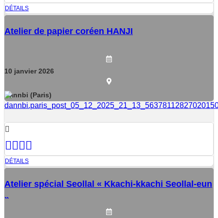
DÉTAILS
Atelier de papier coréen HANJI
10
janvier
2026
Dannbi (Paris)
DÉTAILS
Atelier spécial Seollal « Kkachi-kkachi Seollal-eun
»