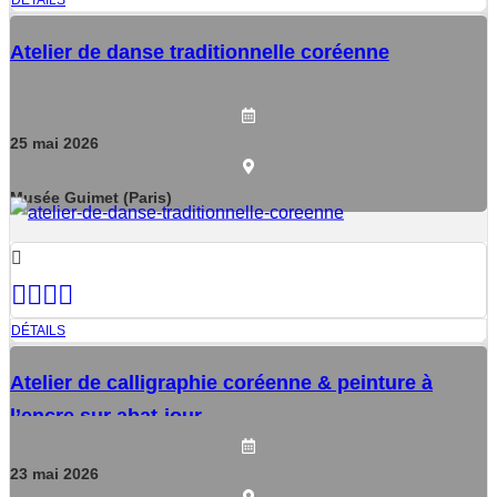
DÉTAILS
Atelier de danse traditionnelle coréenne
25
mai
2026
Musée Guimet (Paris)
DÉTAILS
Atelier de calligraphie coréenne & peinture à
l’encre sur abat-jour
23
mai
2026