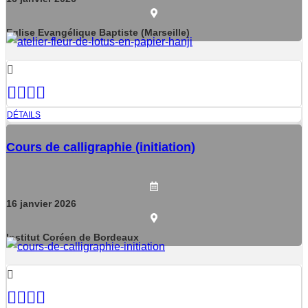
Eglise Evangélique Baptiste (Marseille)
DÉTAILS
Cours de calligraphie (initiation)
16
janvier
2026
Institut Coréen de Bordeaux