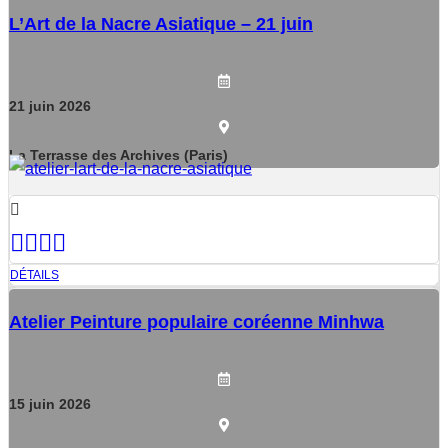
L’Art de la Nacre Asiatique – 21 juin
21
juin
2026
La Terrasse des Archives (Paris)
DÉTAILS
Atelier Peinture populaire coréenne Minhwa
15
juin
2026