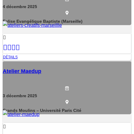
4
décembre
2025
Eglise Evangélique Baptiste (Marseille)
DÉTAILS
Atelier Maedup
3
décembre
2025
Grands Moulins – Université Paris Cité