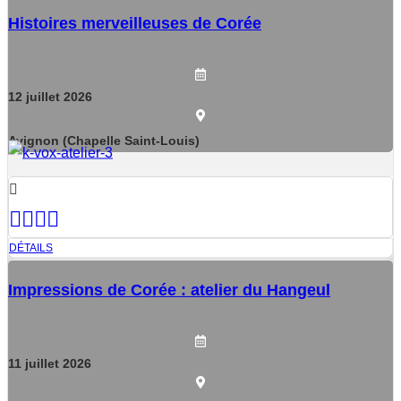
Histoires merveilleuses de Corée
12
juillet
2026
Avignon (Chapelle Saint-Louis)
DÉTAILS
Impressions de Corée : atelier du Hangeul
11
juillet
2026