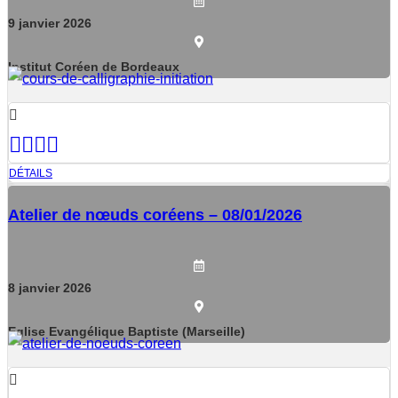
9
janvier
2026
Institut Coréen de Bordeaux
DÉTAILS
Atelier de nœuds coréens – 08/01/2026
8
janvier
2026
Eglise Evangélique Baptiste (Marseille)