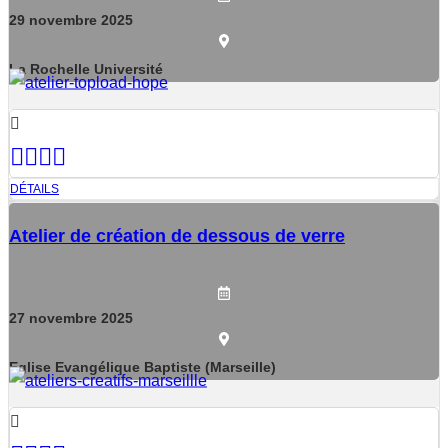
29
novembre
2025
La Rochelle Université
DÉTAILS
Atelier de création de dessous de verre
27
novembre
2025
Eglise Evangélique Baptiste (Marseille)