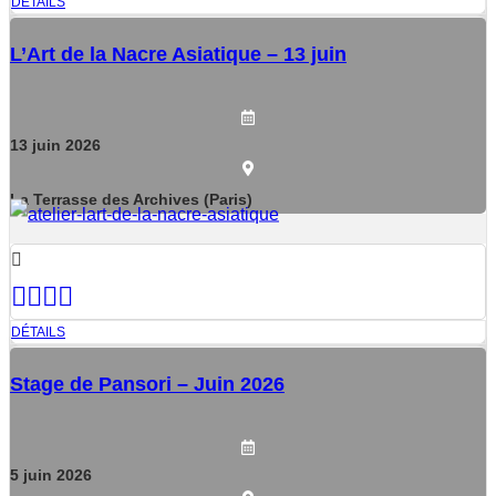
DÉTAILS
L’Art de la Nacre Asiatique – 13 juin
13
juin
2026
La Terrasse des Archives (Paris)
DÉTAILS
Stage de Pansori – Juin 2026
5
juin
2026