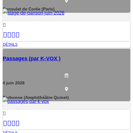
Consulat de Corée (Paris)
DÉTAILS
Passages (par K-VOX )
4
juin
2026
Sorbonne (Amphithéâtre Quinet)