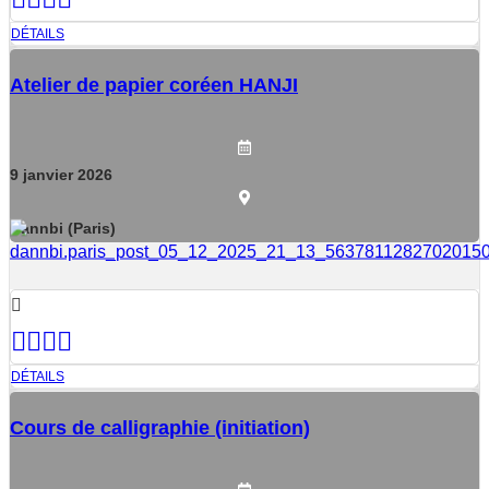
DÉTAILS
Atelier de papier coréen HANJI
9
janvier
2026
Dannbi (Paris)
DÉTAILS
Cours de calligraphie (initiation)