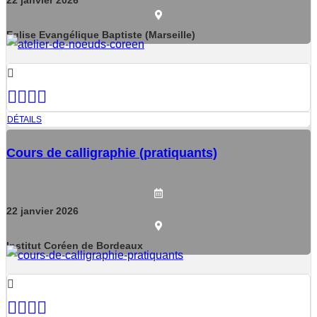
22
janvier
2026
Eglise Evangélique Baptiste (Marseille)
DÉTAILS
Cours de calligraphie (pratiquants)
22
janvier
2026
Institut Coréen de Bordeaux