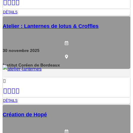
DÉTAILS
Atelier : Lanternes de lotus & Croffles
30
novembre
2025
Institut Coréen de Bordeaux
DÉTAILS
Création de Hopé