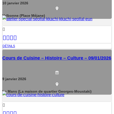
10
janvier
2026
Valbonne (Place Méjane)
DÉTAILS
Cours de Cuisine – Histoire – Culture – 09/01/2026
9
janvier
2026
Le Mans (La maison de quartier Georges-Moustaki)