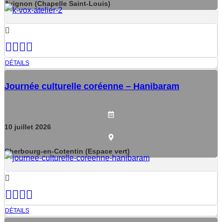
Avignon (Chapelle Saint-Louis)
DÉTAILS
Journée culturelle coréenne – Hanibaram
10
juillet
2026
Cherbourg-en-Cotentin (Espace vert)
DÉTAILS