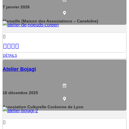
7
janvier
2026
Marseille (Maison des Associations – Canebière)
DÉTAILS
Atelier Bojagi
16
décembre
2025
Association Culturelle Coréenne de Lyon