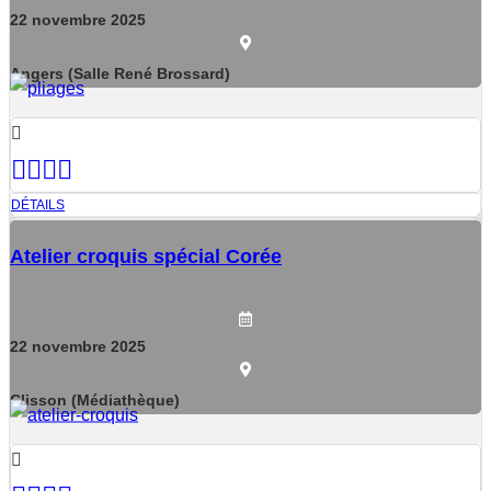
22
novembre
2025
Angers (Salle René Brossard)
DÉTAILS
Atelier croquis spécial Corée
22
novembre
2025
Clisson (Médiathèque)