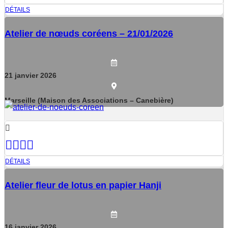
DÉTAILS
Atelier de nœuds coréens – 21/01/2026
21
janvier
2026
Marseille (Maison des Associations – Canebière)
DÉTAILS
Atelier fleur de lotus en papier Hanji
16
janvier
2026