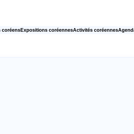
 coréens
Expositions coréennes
Activités coréennes
Agenda