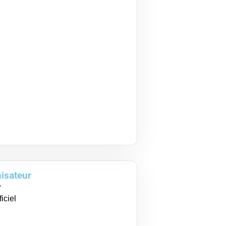
isateur
ficiel
X