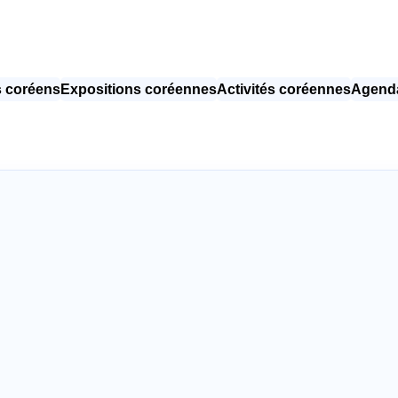
 coréens
Expositions coréennes
Activités coréennes
Agenda