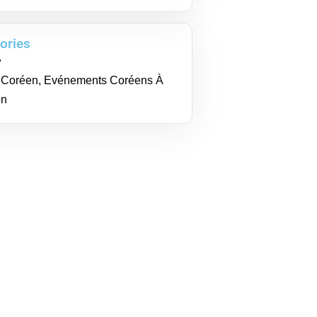
ories
r Coréen
,
Evénements Coréens À
on