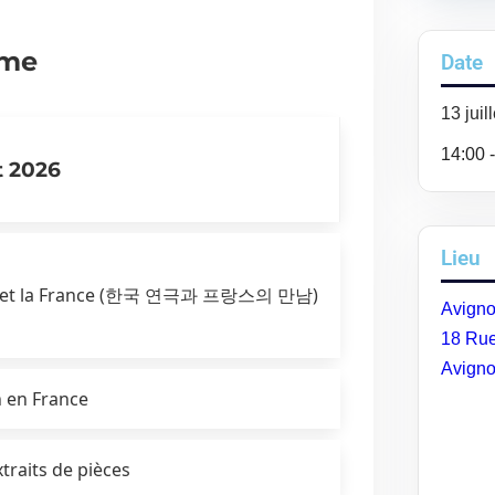
mme
Date
13
juil
14:00 
t 2026
Lieu
réen et la France (한국 연극과 프랑스의 만남)
Avigno
18 Rue
Avign
n en France
traits de pièces