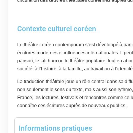
circulation des œuvres théâtrales coréennes auprès du
Contexte culturel coréen
Le théâtre coréen contemporain s’est développé à partir
écritures modernes et influences internationales. Il pe
pansori, le talchum ou le théâtre populaire, tout en abo
société, à l’histoire, à la famille, au travail ou à l’identité
La traduction théâtrale joue un rôle central dans sa diffu
non seulement le sens du texte, mais aussi son rythme, 
France, les lectures, festivals et rencontres comme cel
connaître ces écritures auprès de nouveaux publics.
Informations pratiques