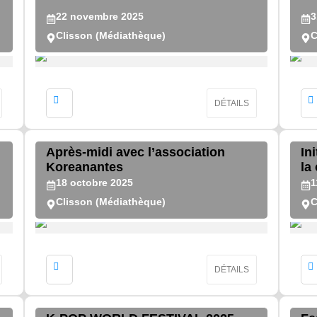
22
novembre
2025
3
Clisson (Médiathèque)
C
DÉTAILS
Après-midi avec l’association
In
Koreanantes
la
18
octobre
2025
1
Clisson (Médiathèque)
C
DÉTAILS