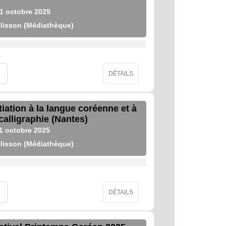
1
octobre
2025
lisson (Médiathèque)
DÉTAILS
itiation à la langue coréenne et à
 calligraphie (Nantes)
1
octobre
2025
lisson (Médiathèque)
DÉTAILS