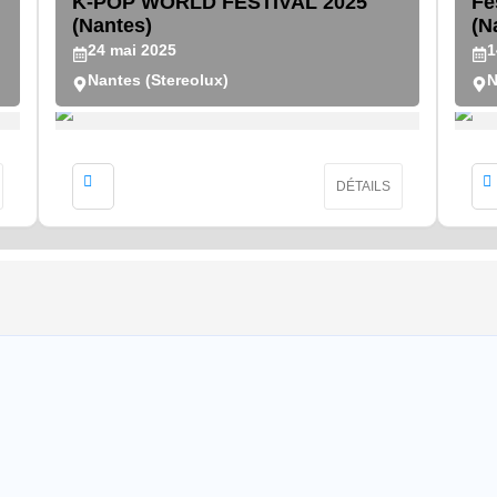
K-POP WORLD FESTIVAL 2025
Fe
(Nantes)
(N
24
mai
2025
1
Nantes (Stereolux)
N
DÉTAILS