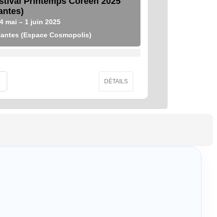
stival Printemps Coréen 2025
antes)
4
mai
– 1
juin
2025
antes (Espace Cosmopolis)
DÉTAILS