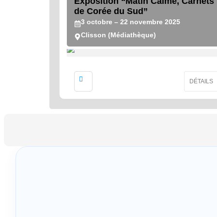
Exposition “Matin Calme, Carnets
de Corée du Sud”
3
octobre
– 22
novembre
2025
Clisson (Médiathèque)
DÉTAILS