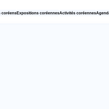
 coréens
Expositions coréennes
Activités coréennes
Agenda