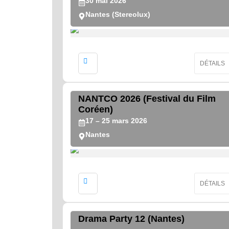
30
mai
2026
Nantes (Stereolux)
DÉTAILS
NANTCO 2026 (Festival du Film
Coréen)
17
– 25
mars
2026
Nantes
DÉTAILS
Drama Party 12 (Nantes)