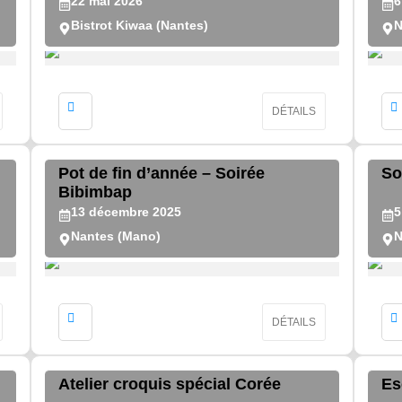
22
mai
2026
6
Bistrot Kiwaa (Nantes)
N
DÉTAILS
Pot de fin d’année – Soirée
So
Bibimbap
13
décembre
2025
5
Nantes (Mano)
N
DÉTAILS
Atelier croquis spécial Corée
Es