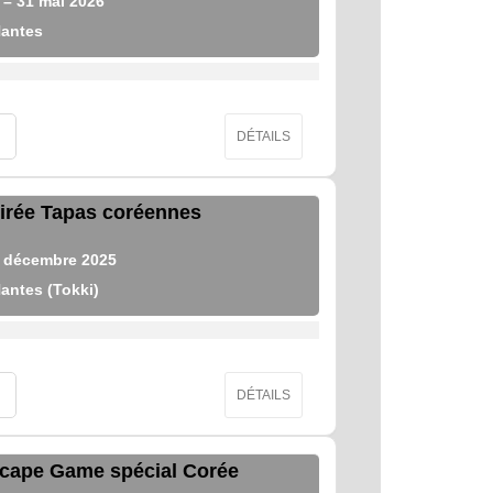
– 31
mai
2026
antes
DÉTAILS
irée Tapas coréennes
décembre
2025
antes (Tokki)
DÉTAILS
cape Game spécial Corée