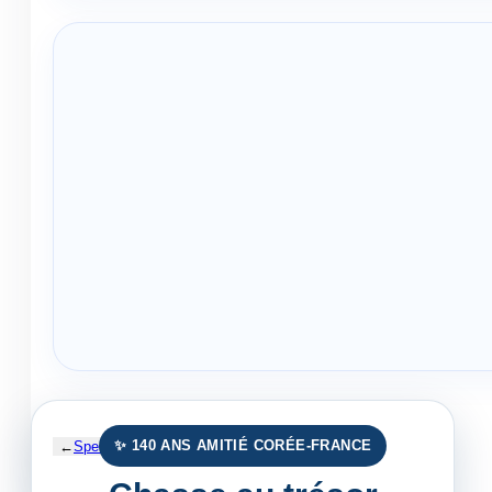
✨ 140 ANS AMITIÉ CORÉE-FRANCE
←
Spectacle Dionysos Robot