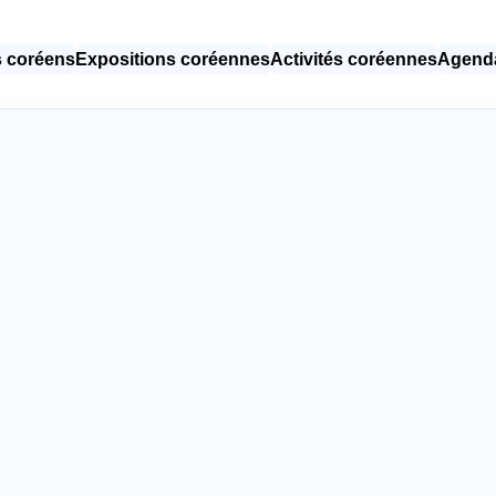
 coréens
Expositions coréennes
Activités coréennes
Agenda