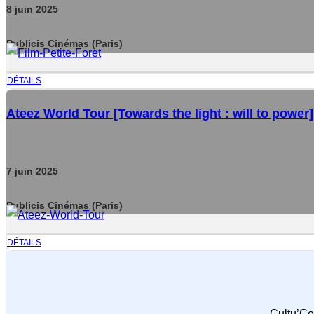
8
juin
2025
Publicis Cinémas (Paris)
DÉTAILS
Ateez World Tour [Towards the light : will to power]
7
juin
2025
Publicis Cinémas (Paris)
DÉTAILS
Cultu’Co