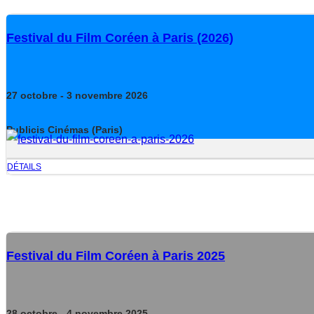
Festival du Film Coréen à Paris (2026)
27
octobre
- 3
novembre
2026
Publicis Cinémas (Paris)
DÉTAILS
Festival du Film Coréen à Paris 2025
28
octobre
- 4
novembre
2025