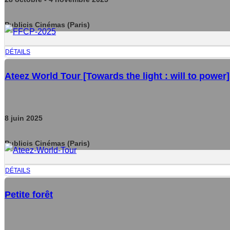
Publicis Cinémas (Paris)
DÉTAILS
Ateez World Tour [Towards the light : will to power]
8
juin
2025
Publicis Cinémas (Paris)
DÉTAILS
Petite forêt