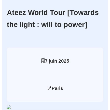
Ateez World Tour [Towards
the light : will to power]
🗓️
7
juin
2025
📍
Paris