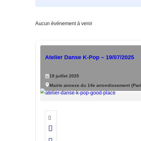
Aucun événement à venir
Atelier Danse K-Pop – 19/07/2025
19
juillet
2025
Mairie annexe du 14e arrondissement (Pari