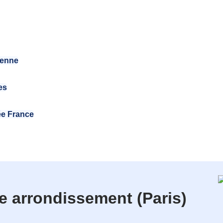
éenne
es
ée France
e arrondissement (Paris)