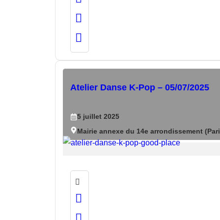
Atelier Danse K-Pop – 05/07/2025
5
juillet
2025
Mairie annexe du 14e arrondissement (Pari