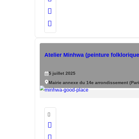
Atelier Minhwa (peinture folkloriqu
5
juillet
2025
Mairie annexe du 14e arrondissement (Pari