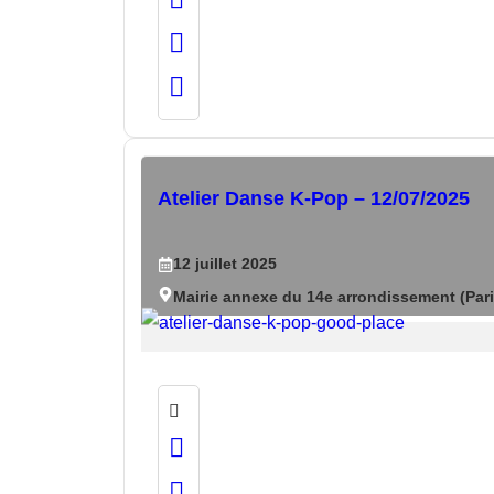
Atelier Danse K-Pop – 12/07/2025
12
juillet
2025
Mairie annexe du 14e arrondissement (Pari