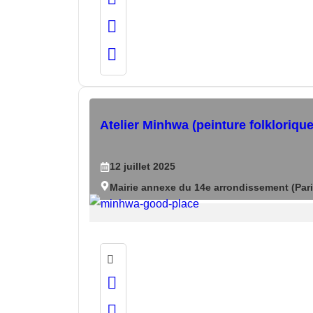
Atelier Minhwa (peinture folkloriqu
12
juillet
2025
Mairie annexe du 14e arrondissement (Pari