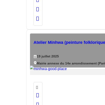
Atelier Minhwa (peinture folkloriqu
19
juillet
2025
Mairie annexe du 14e arrondissement (Pari