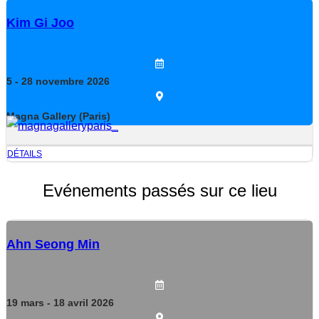
Kim Gi Joo
5
- 28
novembre
2026
Magna Gallery (Paris)
DÉTAILS
Evénements passés sur ce lieu
Ahn Seong Min
19
mars
- 18
avril
2026