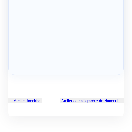
←
Atelier Jogakbo
Atelier de calligraphie de Hangeul
→