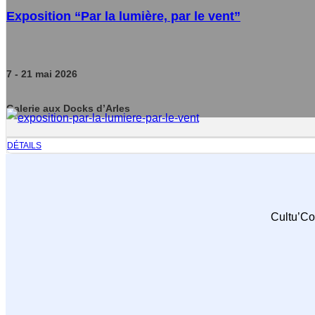
Exposition “Par la lumière, par le vent”
7
- 21
mai
2026
Galerie aux Docks d’Arles
DÉTAILS
Cultu’Co