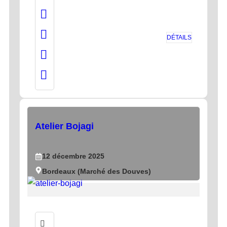
DÉTAILS
Atelier Bojagi
12
décembre
2025
Bordeaux (Marché des Douves)