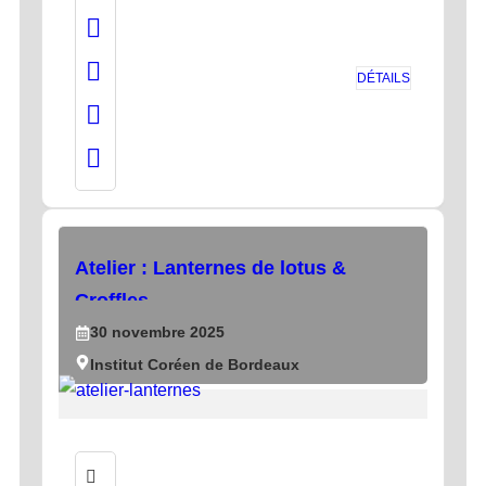
DÉTAILS
Atelier : Lanternes de lotus &
Croffles
30
novembre
2025
Institut Coréen de Bordeaux