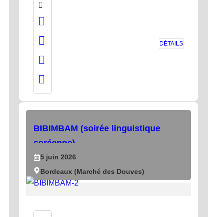
DÉTAILS
BIBIMBAM (soirée linguistique
coréenne)
5
juin
2026
Bordeaux (Marché des Douves)