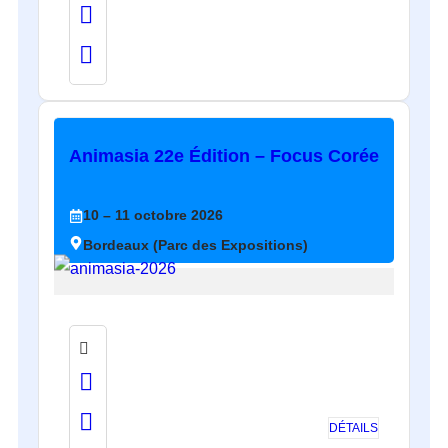
Animasia 22e Édition – Focus Corée
10
– 11
octobre
2026
Bordeaux (Parc des Expositions)
DÉTAILS