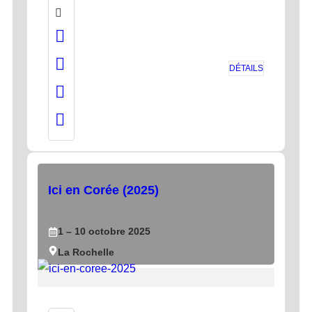
DÉTAILS
Ici en Corée (2025)
1
– 10
octobre
2025
La Rochelle