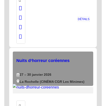
DÉTAILS
Nuits d‘horreur coréennes
27
– 30
janvier
2026
La Rochelle (CINÉMA CGR Les Minimes)