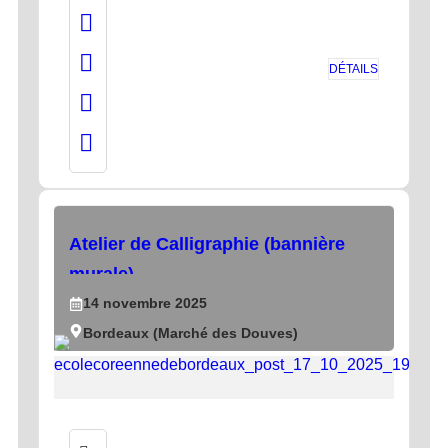
DÉTAILS
Atelier de Calligraphie (bannière
murale)
14
novembre
2025
Bordeaux (Marché des Douves)