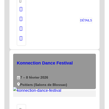
DÉTAILS
Konnection Dance Festival
7
– 8
février
2026
Poitiers (Salons de Blossac)