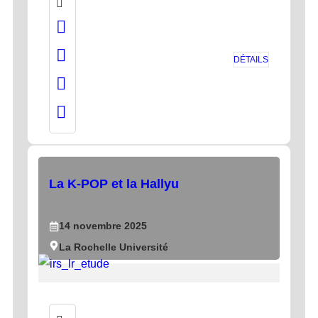
DÉTAILS
La K-POP et la Hallyu
14
novembre
2025
La Rochelle Université