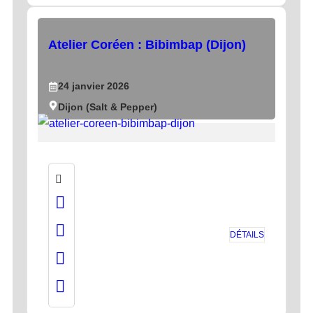
Atelier Coréen : Bibimbap (Dijon)
24
janvier
2026
Dijon (Salt & Pepper)
DÉTAILS