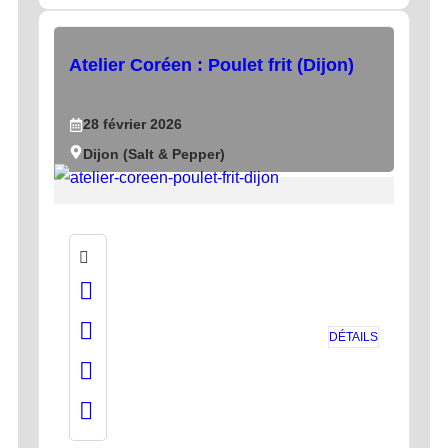
Atelier Coréen : Poulet frit (Dijon)
28
février
2026
Dijon (Salt & Pepper)
DÉTAILS