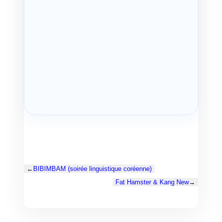
←
BIBIMBAM (soirée linguistique coréenne)
Fat Hamster & Kang New
→