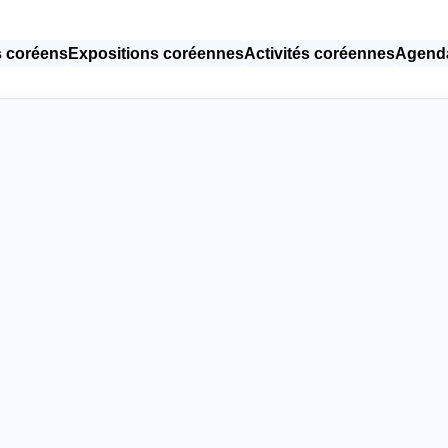
 coréens
Expositions coréennes
Activités coréennes
Agenda