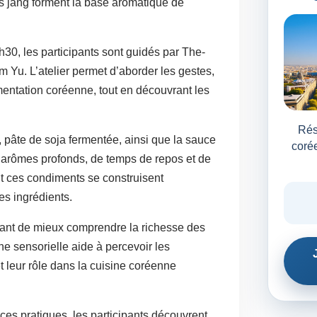
les jang forment la base aromatique de
30, les participants sont guidés par The-
Yu. L’atelier permet d’aborder les gestes,
mentation coréenne, tout en découvrant les
Rés
pâte de soja fermentée, ainsi que la sauce
corée
arômes profonds, de temps de repos et de
t ces condiments se construisent
es ingrédients.
tant de mieux comprendre la richesse des
e sensorielle aide à percevoir les
t leur rôle dans la cuisine coréenne
ces pratiques, les participants découvrent