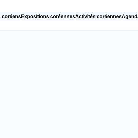
 coréens
Expositions coréennes
Activités coréennes
Agenda