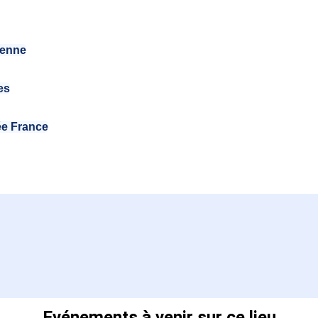
éenne
es
ée France
Evénements à venir sur ce lieu