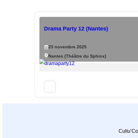
Drama Party 12 (Nantes)
23
novembre
2025
Nantes (Théâtre du Sphinx)
Cultu’Co