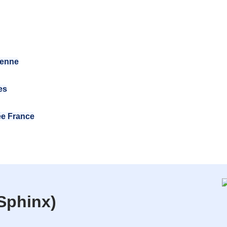
éenne
es
ée France
Sphinx)