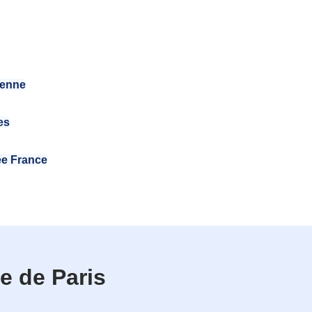
éenne
es
ée France
e de Paris