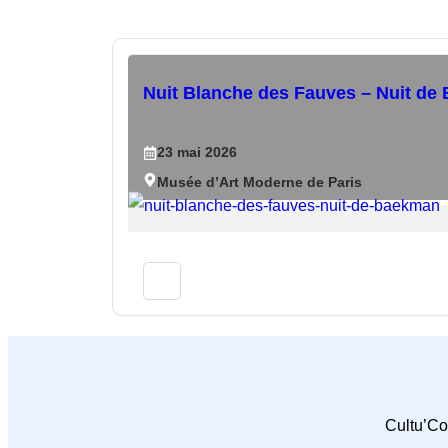
Nuit Blanche des Fauves – Nuit d
23
mai
2026
Musée d’Art Moderne de Paris
Cultu’Co