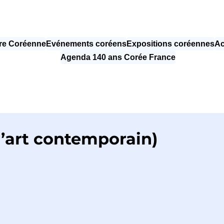
re Coréenne
Evénements coréens
Expositions coréennes
Ac
Agenda 140 ans Corée France
d’art contemporain)