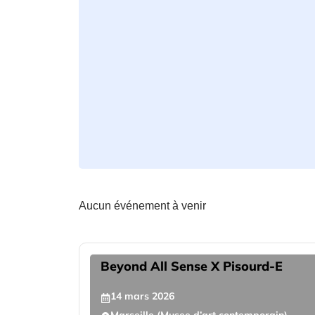
Aucun événement à venir
Beyond All Sense X Pisourd-E
14
mars
2026