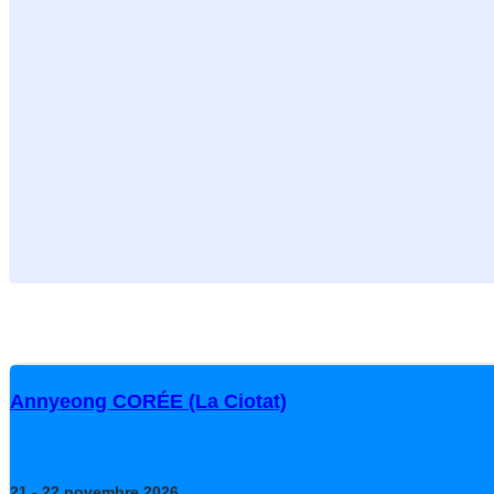
Annyeong CORÉE (La Ciotat)
21
- 22
novembre
2026