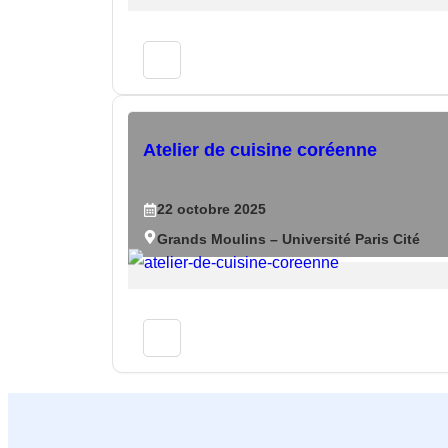
Atelier de cuisine coréenne
22
octobre
2025
Grands Moulins – Université Paris Cité