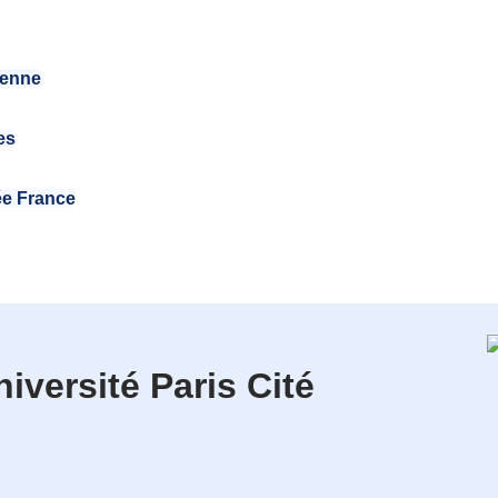
éenne
es
ée France
iversité Paris Cité