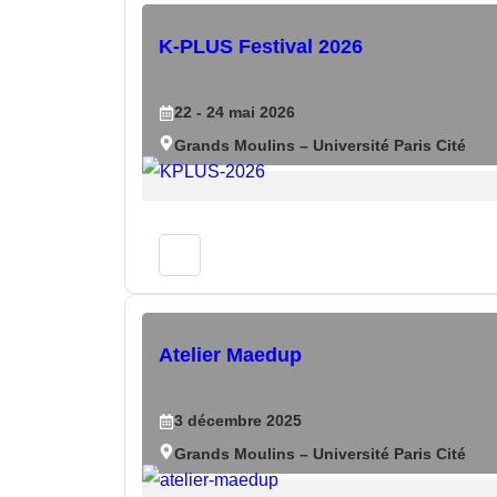
K-PLUS Festival 2026
22
- 24
mai
2026
Grands Moulins – Université Paris Cité
Atelier Maedup
3
décembre
2025
Grands Moulins – Université Paris Cité