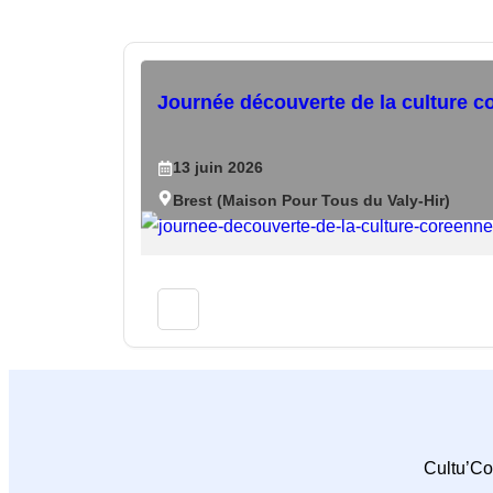
Journée découverte de la culture c
13
juin
2026
Brest (Maison Pour Tous du Valy-Hir)
Cultu’Co