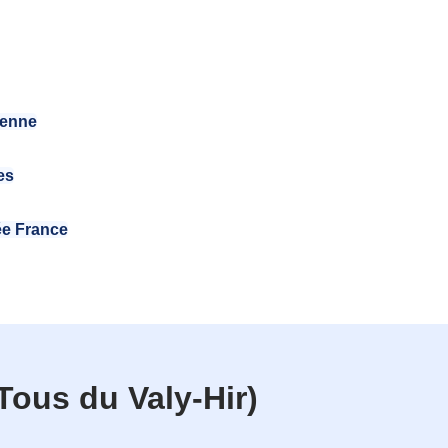
éenne
es
ée France
Tous du Valy-Hir)