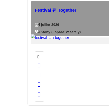
Festival 팬 Together
4
juillet
2026
Antony (Espace Vasarely)