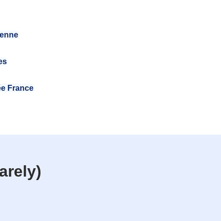
éenne
es
ée France
arely)