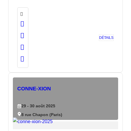
DÉTAILS
CONNE-XION
29
- 30
août
2025
8 rue Chapon (Paris)