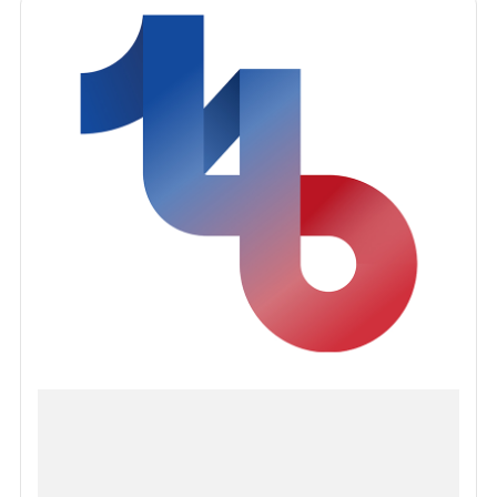
Vers la Lune
9
septembre
- 3
octobre
2026
Paris