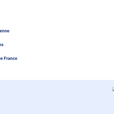
éenne
es
ée France