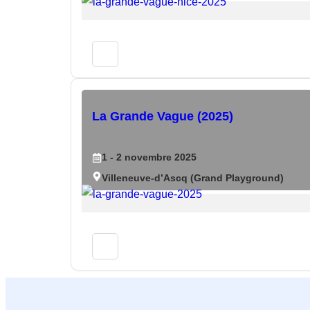
La Grande Vague (2025)
1
- 2
novembre
2025
Villeneuve-d’Ascq (Grand Playground)