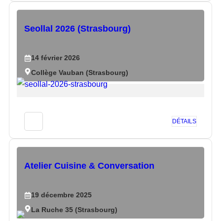
Seollal 2026 (Strasbourg)
14
février
2026
Collège Vauban (Strasbourg)
DÉTAILS
Atelier Cuisine & Conversation
19
décembre
2025
La Ruche 35 (Strasbourg)