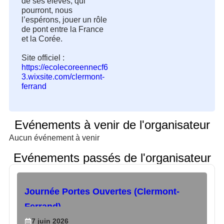
de ses élèves, qui 
pourront, nous 
l’espérons, jouer un rôle 
de pont entre la France 
et la Corée.

Site officiel : 
https://ecolecoreennecf6
3.wixsite.com/clermont-
ferrand
Evénements à venir de l'organisateur
Aucun événement à venir
Evénements passés de l'organisateur
Journée Portes Ouvertes (Clermont-
Ferrand)
7
juin
2026