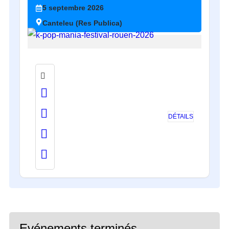
5
septembre
2026
Canteleu (Res Publica)
DÉTAILS
Evénements terminés