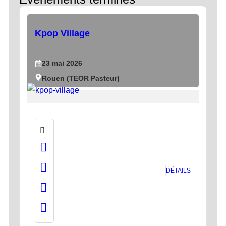
Kpop Village
23
mai
2026
Rouen (TEOR Pasteur)
DÉTAILS