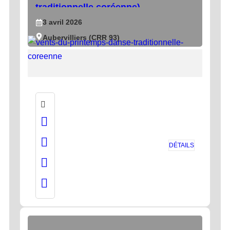
traditionnelle coréenne)
3
avril
2026
Aubervilliers (CRR 93)
DÉTAILS