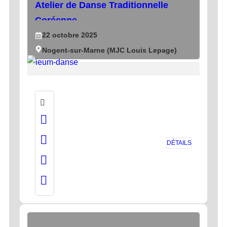
Atelier de Danse Traditionnelle
Coréenne
22
octobre
2025
Nogent-sur-Marne (MJC Louis Lepage)
DÉTAILS