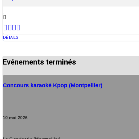
DÉTAILS
Evénements terminés
Concours karaoké Kpop (Montpellier)
10
mai
2026
Le Clandestin (Montpellier)