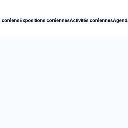
 coréens
Expositions coréennes
Activités coréennes
Agenda