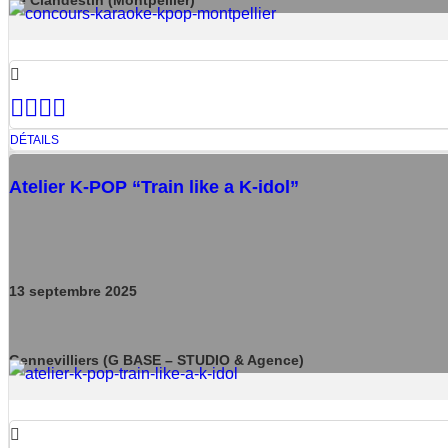
DÉTAILS
Atelier K-POP “Train like a K-idol”
13
septembre
2025
Gennevilliers (G BASE – STUDIO & Agence)