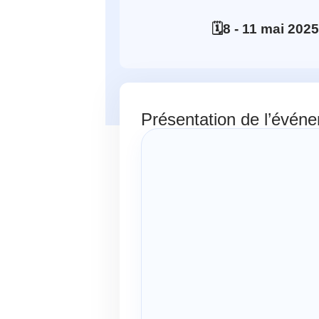
🗓️
8
- 11
mai
202
Présentation de l’évén