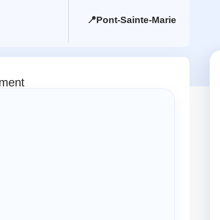
5
📍
Pont-Sainte-Marie
ement