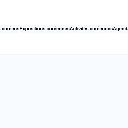
 coréens
Expositions coréennes
Activités coréennes
Agenda