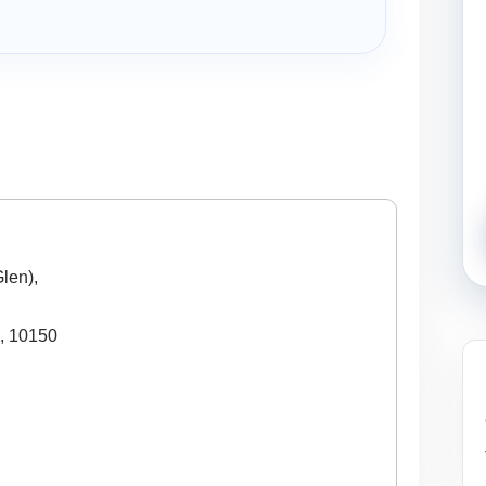
len),
,
10150