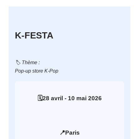
K-FESTA
🏷️ Thème :
Pop-up store K-Pop
🗓️
28
avril
- 10
mai
2026
📍
Paris