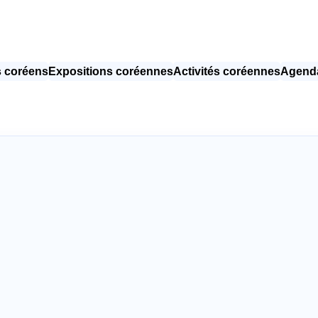
 coréens
Expositions coréennes
Activités coréennes
Agenda