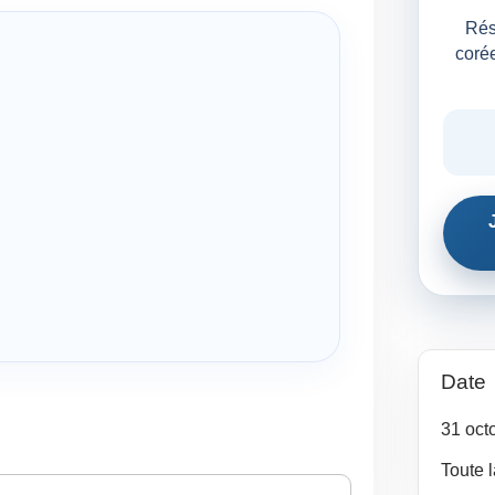
Rés
corée
Date
31
oct
Toute 