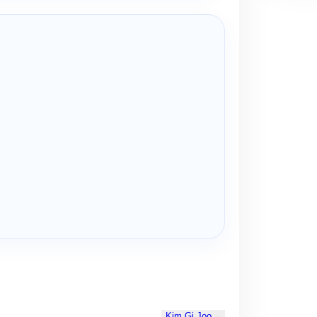
Kim Gi Joo
→