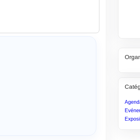
Organ
Catég
Agenda
Evénem
Exposi