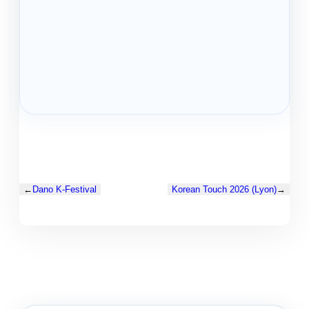
←
Dano K-Festival
Korean Touch 2026 (Lyon)
→